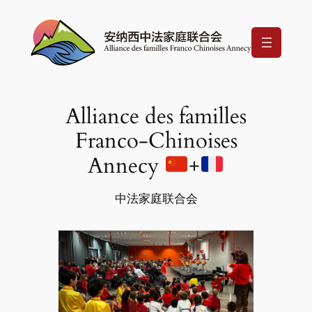
Aller
au
contenu
Alliance des familles
Franco-Chinoises
Annecy
+
​中法家庭联合会