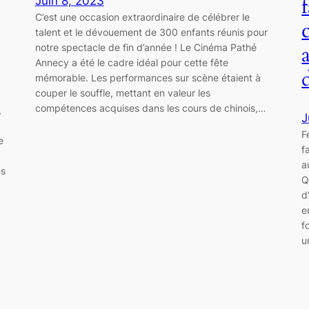
Juin 8, 2023
C’est une occasion extraordinaire de célébrer le
talent et le dévouement de 300 enfants réunis pour
notre spectacle de fin d’année ! Le Cinéma Pathé
Annecy a été le cadre idéal pour cette fête
mémorable. Les performances sur scène étaient à
couper le souffle, mettant en valeur les
compétences acquises dans les cours de chinois,…
,
J
F
e
f
a
es
Q
d
e
f
u