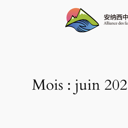
Aller
au
contenu
Mois :
juin 20